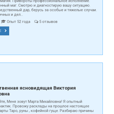
магия. Привороты профессиональное исполнение.
нный маг. Смотрю и диагностирую вашу ситуацию.
едственный дар, берусь за особые и тяжелые случаи.
чных и дел...
д
Опыт 52 года
5 отзывов
Е
твенная ясновидящая Виктория
овна
йте, Меня зовут Марта Михайловна! Я опытный
рактик. Провожу расклады на прошлое настоящее
арты Таро, руны , кофейной гуще. Разбираю причины