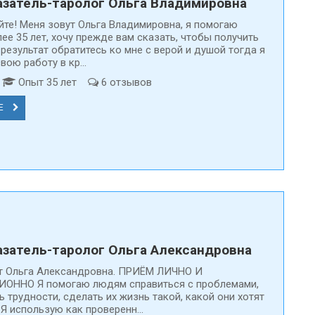
затель-таролог Ольга Владимировна
йте! Меня зовут Ольга Владимировна, я помогаю
ее 35 лет, хочу прежде вам сказать, чтобы получить
результат обратитесь ко мне с верой и душой тогда я
ою работу в кр...
т
Опыт 35 лет
6 отзывов
Е
На Предсказатели.ру только
Каждая анкета про
проверенные специалисты
модерацию
затель-таролог Ольга Александровна
т Ольга Александровна. ПРИЁМ ЛИЧНО И
ОННО Я помогаю людям справиться с проблемами,
 трудности, сделать их жизнь такой, какой они хотят
 Я использую как проверенн...