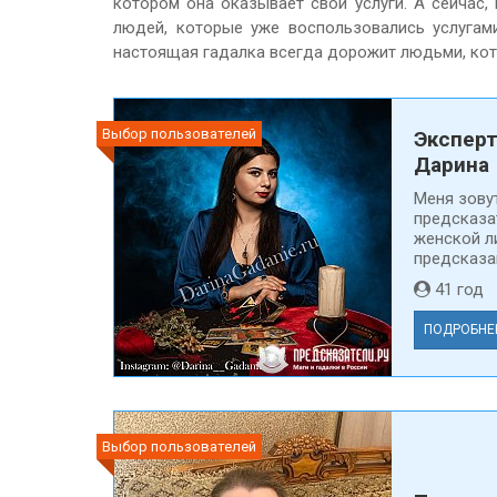
котором она оказывает свои услуги. А сейчас,
людей, которые уже воспользовались услугами
настоящая гадалка всегда дорожит людьми, кото
Выбор пользователей
Эксперт
Дарина
Меня зову
предсказа
женской л
предсказан
41 го
ПОДРОБНЕ
Выбор пользователей