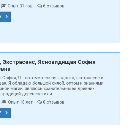
т
Опыт 31 год
6 отзывов
Е
, Экстрасенс, Ясновидящая София
евна
 Cофия, Я - потомственная гадалка, экстрасенс и
ая. Я обладаю большой силой, оптом и знаниями
ерной магии, являюсь хранительницей древних
 традиций деревенских и...
д
Опыт 18 лет
8 отзывов
Е