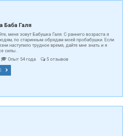
а Баба Галя
те, меня зовут Бабушка Галя. С раннего возраста я
юдям, по старинным обрядам моей пробабушки. Если
зни наступило трудное время, дайте мне знать и я
е силы...
т
Опыт 54 года
5 отзывов
Е