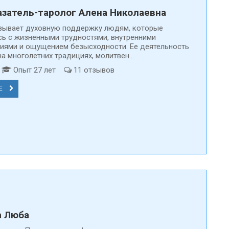
затель-таролог Алена Николаевна
зывает духовную поддержку людям, которые
сь с жизненными трудностями, внутренними
иями и ощущением безысходности. Ее деятельность
а многолетних традициях, молитвен...
т
Опыт 27 лет
11 отзывов
Е
а Люба