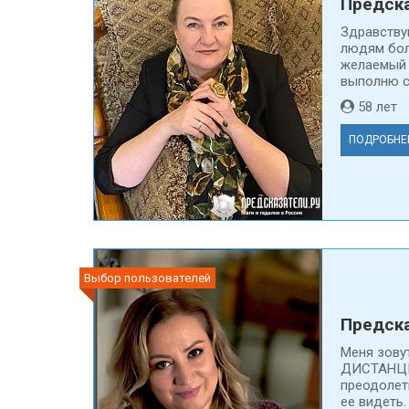
Предска
Здравству
людям бол
желаемый 
выполню св
58 ле
ПОДРОБНЕ
Выбор пользователей
Предска
Меня зову
ДИСТАНЦИ
преодолеть
ее видеть.