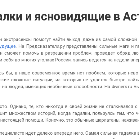
алки и ясновидящие в Ас
и экстрасенсы помогут найти выход даже из самой сложной 
будущее
. На Предсказатели.ру представлены сильные маги и г
йн сможет помочь в разрешении проблем, проведет обряд л
 себя во многих уголках России, запись ведется на недели впе
 бы, в наше современное время нет проблем, которые нево
акие сложные ситуации, из которых не удается быстро най
 на людей, имеющих необычные способности. На diviners.ru В
сто. Однако, те, кто никогда в своей жизни не сталкивался с
шит множеством историй, когда гадалки, пользуясь тем, что 
ой настоящей помощи. Конечно, это обычные шарлатаны, нажива
специалисте идет далеко впереди него. Самая сильная гадалка 