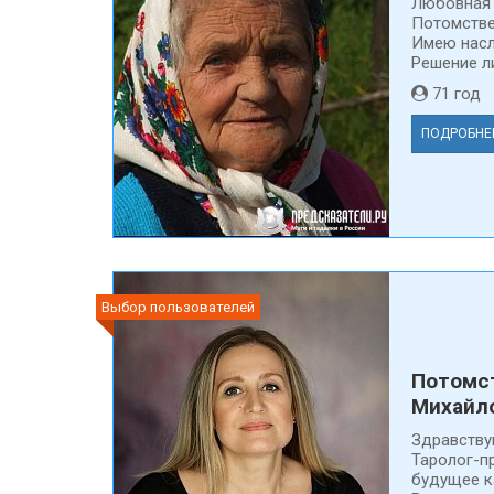
Любовная 
Потомстве
Имею насл
Решение ли
71 го
ПОДРОБНЕ
Выбор пользователей
Потомс
Михайл
Здравству
Таролог-п
будущее к