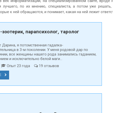
 в век информатизации, на специализированном сайте, вроде
 лучшего, по их мнению, специалиста, а потом уже решать,
рые к ней обращаются, и понимает, какая на ней лежит ответс
-эзотерик, парапсихолог, таролог
т Дарина, я потомственная гадалка-
тельница в 3-м поколении. У меня родовой дар по
инии, все женщины нашего рода занимались гаданием,
ием и исключительно белой маги...
д
Опыт 23 года
19 отзывов
Е