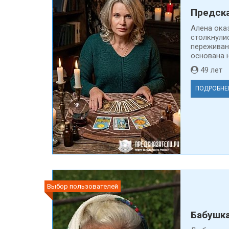
Предска
Алена ока
столкнули
переживан
основана н
49 ле
ПОДРОБНЕ
Выбор пользователей
Бабушк