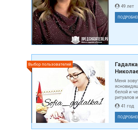
49 ле
ПОДРОБНЕ
Гадалка
Выбор пользователей
Никола
Меня зовут
ясновидящ
белой и ч
ритуалов и
41 го
ПОДРОБНЕ