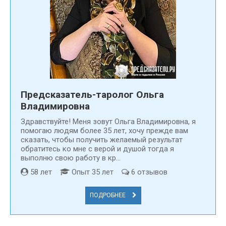
Возможно, вы все еще колеблетесь при принятии решения.
Ничего страшного. Человеку свойственно сомневаться в
своем выборе до конца. Но подумайте прежде всего, кто
вам поможет, если не люди, обладающие специальным
даром и талантом для этого? Если вы уже оказались в
ситуации, когда вам необходима такая помощь, то вы
ничего не теряете. К тому же, есть
отзывы и реальный опыт
Предсказатель-таролог Ольга
людей
, которые нашли в этом свое спасение. Так что,
Владимировна
определенно, это стоит того.
Здравствуйте! Меня зовут Ольга Владимировна, я
помогаю людям более 35 лет, хочу прежде вам
сказать, чтобы получить желаемый результат
обратитесь ко мне с верой и душой тогда я
выполню свою работу в кр...
58 лет
Опыт 35 лет
6 отзывов
ПОДРОБНЕЕ