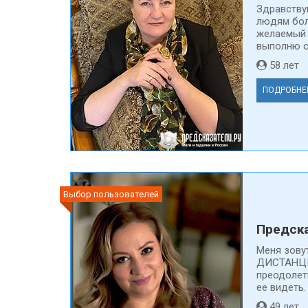
Здравству
людям бол
желаемый 
выполню св
58 ле
ПОДРОБНЕ
Выбор пользователей
Предска
Меня зову
ДИСТАНЦИ
преодолеть
ее видеть.
49 ле