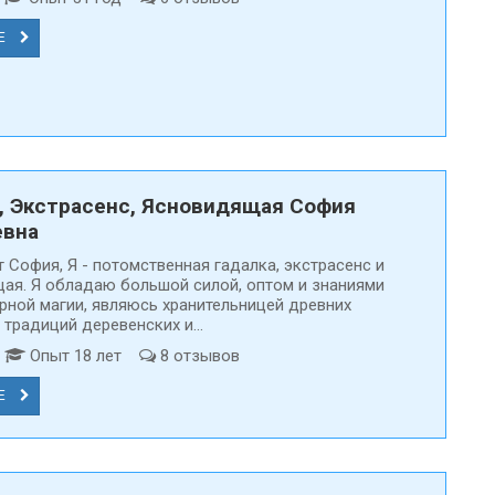
Е
, Экстрасенс, Ясновидящая София
евна
 Cофия, Я - потомственная гадалка, экстрасенс и
ая. Я обладаю большой силой, оптом и знаниями
ерной магии, являюсь хранительницей древних
 традиций деревенских и...
д
Опыт 18 лет
8 отзывов
Е