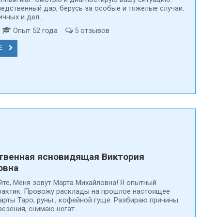
едственный дар, берусь за особые и тяжелые случаи.
чных и дел...
д
Опыт 52 года
5 отзывов
Е
твенная ясновидящая Виктория
овна
йте, Меня зовут Марта Михайловна! Я опытный
рактик. Провожу расклады на прошлое настоящее
арты Таро, руны , кофейной гуще. Разбираю причины
езения, снимаю негат...