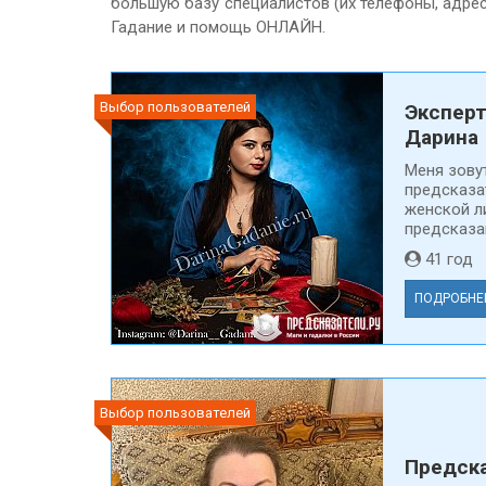
большую базу специалистов (их телефоны, адре
Гадание и помощь ОНЛАЙН.
Выбор пользователей
Эксперт
Дарина
Меня зову
предсказа
женской л
предсказан
41 го
ПОДРОБНЕ
Выбор пользователей
Предска