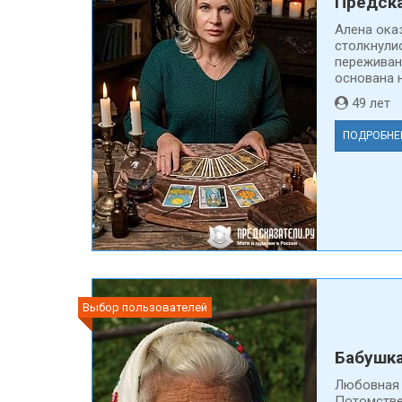
Предска
Алена ока
столкнули
переживан
основана н
49 ле
ПОДРОБНЕ
Выбор пользователей
Бабушк
Любовная 
Потомстве