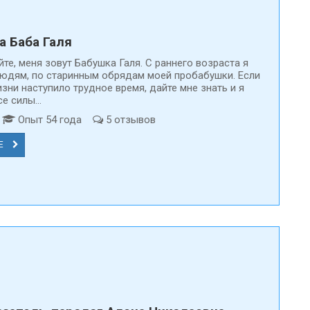
а Баба Галя
те, меня зовут Бабушка Галя. С раннего возраста я
юдям, по старинным обрядам моей пробабушки. Если
зни наступило трудное время, дайте мне знать и я
е силы...
т
Опыт 54 года
5 отзывов
Е