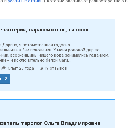
са и
реальные отзывы
), которые оказывают разностороннюю 
-эзотерик, парапсихолог, таролог
т Дарина, я потомственная гадалка-
тельница в 3-м поколении. У меня родовой дар по
инии, все женщины нашего рода занимались гаданием,
ием и исключительно белой маги...
д
Опыт 23 года
19 отзывов
Е
затель-таролог Ольга Владимировна