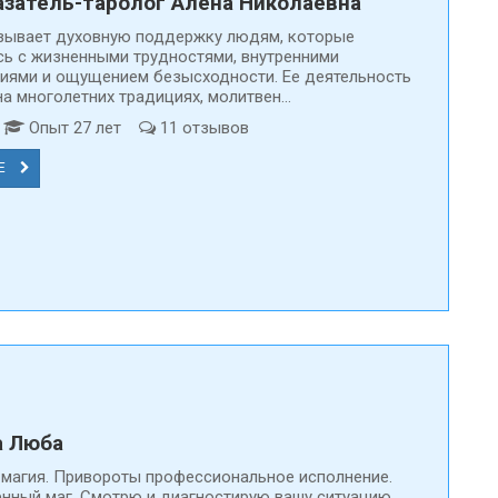
затель-таролог Алена Николаевна
зывает духовную поддержку людям, которые
сь с жизненными трудностями, внутренними
иями и ощущением безысходности. Ее деятельность
а многолетних традициях, молитвен...
т
Опыт 27 лет
11 отзывов
Е
а Люба
магия. Привороты профессиональное исполнение.
нный маг. Смотрю и диагностирую вашу ситуацию.