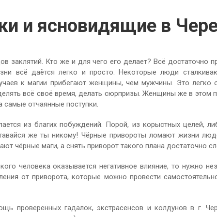
ки и ясновидящие в Чер
ов заклятий. Кто же и для чего его делает? Всё достаточно п
зни всё даётся легко и просто. Некоторые люди сталкиваю
лучаев к магии прибегают женщины, чем мужчины. Это легко
елять всё своё время, делать сюрпризы. Женщины же в этом пла
а самые отчаянные поступки.
елается из благих побуждений. Порой, из корыстных целей, ли
оставайся же ты никому! Чёрные привороты ломают жизни люд
ют чёрные маги, а снять приворот такого плана достаточно с
изкого человека оказывается негативное влияние, то нужно не
ения от приворота, которые можно провести самостоятельно,
щь проверенных гадалок, экстрасенсов и колдунов в г. Ч