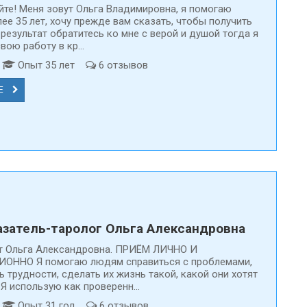
йте! Меня зовут Ольга Владимировна, я помогаю
ее 35 лет, хочу прежде вам сказать, чтобы получить
результат обратитесь ко мне с верой и душой тогда я
ою работу в кр...
т
Опыт 35 лет
6 отзывов
Е
На Предсказатели.ру только
Каждая анкета про
проверенные специалисты
модерацию
затель-таролог Ольга Александровна
т Ольга Александровна. ПРИЁМ ЛИЧНО И
ОННО Я помогаю людям справиться с проблемами,
 трудности, сделать их жизнь такой, какой они хотят
 Я использую как проверенн...
т
Опыт 31 год
6 отзывов