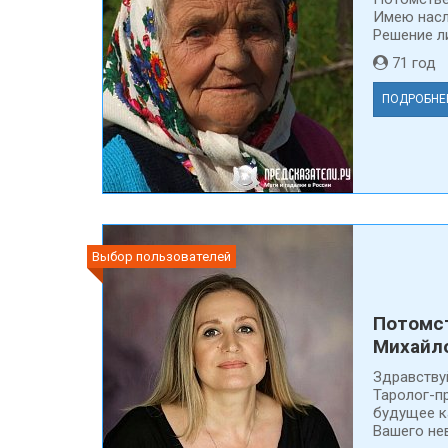
Имею насл
Решение ли
71 го
ПОДРОБНЕ
Выбор пользователей
Потомс
Михайл
Здравству
Таролог-п
будущее к
Вашего нев