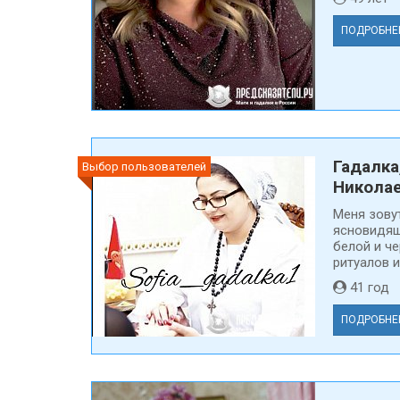
ПОДРОБНЕ
Гадалка
Выбор пользователей
Никола
Меня зовут
ясновидящ
белой и ч
ритуалов и
41 го
ПОДРОБНЕ