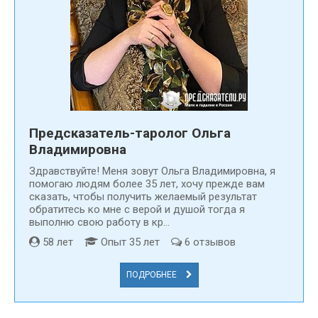
можно использовать для получения ответа на слишком
серьёзные вопросы, ведь карты могут соврать, а вы, как
человек, не имеющий магических способностей, можете
это не распознать. Поэтому в более серьёзных случаях
советуем вам
обратиться к опытной гадалке или
колдуну
, телефоны которых вы найдёте на нашем сайте. У
нас вы можете
найти проверенную гадалку в
Домодедово
или другом городе нашей страны или стран
СНГ. А если вы ограниченны в передвижении, то
Предсказатель-таролог Ольга
обязательно воспользуйтесь услугами гадания онлайн
Владимировна
посредством телефона или любого гаджета с выходом в
Здравствуйте! Меня зовут Ольга Владимировна, я
интернет.
помогаю людям более 35 лет, хочу прежде вам
сказать, чтобы получить желаемый результат
обратитесь ко мне с верой и душой тогда я
выполню свою работу в кр...
58 лет
Опыт 35 лет
6 отзывов
ПОДРОБНЕЕ