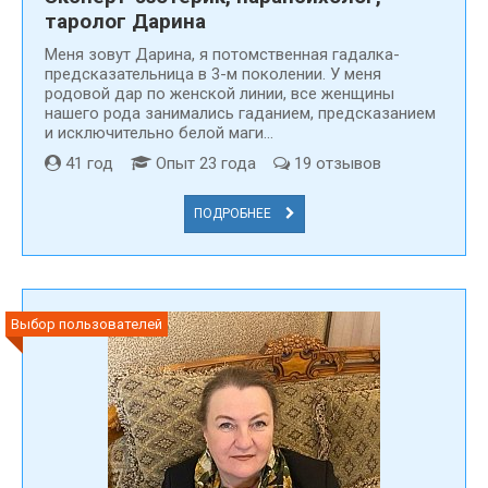
Для гадания онлайн на нашем сайте вы можете найти
таролог Дарина
контактные данные гадалки, ясновидящей или
Меня зовут Дарина, я потомственная гадалка-
экстрасенса в Костроме. Одарённые специалисты
предсказательница в 3-м поколении. У меня
оказывают разностороннюю помощь, используя самые
родовой дар по женской линии, все женщины
разнообразные методики гадания. Какой способ выбрать
нашего рода занимались гаданием, предсказанием
– решать только вам! Всю необходимую информацию о
и исключительно белой маги...
проверенной гадалке можно найти в карточке специалиста,
41 год
Опыт 23 года
19 отзывов
где представлено не только описание возможностей и
методик гадалки, но и отзывы благодарных клиентов,
ПОДРОБНЕЕ
телефоны и адреса гадалок в г. Кострома.
Выбор пользователей