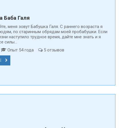
а Баба Галя
те, меня зовут Бабушка Галя. С раннего возраста я
юдям, по старинным обрядам моей пробабушки. Если
зни наступило трудное время, дайте мне знать и я
е силы...
т
Опыт 54 года
5 отзывов
Е