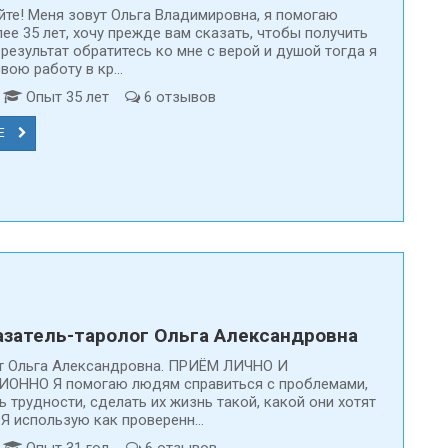
йте! Меня зовут Ольга Владимировна, я помогаю
ее 35 лет, хочу прежде вам сказать, чтобы получить
результат обратитесь ко мне с верой и душой тогда я
ою работу в кр...
т
Опыт 35 лет
6 отзывов
Е
На Предсказатели.ру только
Каждая анкета про
проверенные специалисты
модерацию
затель-таролог Ольга Александровна
т Ольга Александровна. ПРИЁМ ЛИЧНО И
ОННО Я помогаю людям справиться с проблемами,
 трудности, сделать их жизнь такой, какой они хотят
 Я использую как проверенн...