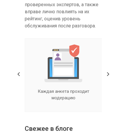
проверенных экспертов, а также
вправе лично повлиять на их
рейтинг, оценив уровень
обслуживания после разговора.
ходит
Настоящие гадалки,
Квалифиц
ясновидящие и экстрасенсы
Свежее в блоге