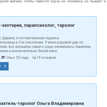
ой магией, чтобы навести порчу на человека, но бывает и т
-эзотерик, парапсихолог, таролог
т Дарина, я потомственная гадалка-
тельница в 3-м поколении. У меня родовой дар по
инии, все женщины нашего рода занимались гаданием,
ием и исключительно белой маги...
д
Опыт 23 года
19 отзывов
Е
затель-таролог Ольга Владимировна