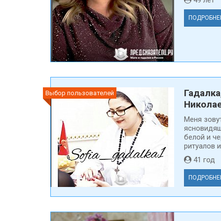
49 ле
ПОДРОБНЕ
Гадалка
Выбор пользователей
Никола
Меня зовут
ясновидящ
белой и ч
ритуалов и
41 го
ПОДРОБНЕ