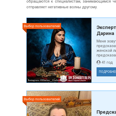
обращаются к специалистам, занимающимся черн
отправляет негативные волны другому.
Выбор пользователей
Эксперт
Дарина
Меня зову
предсказа
женской л
предсказан
41 го
ПОДРОБНЕ
Выбор пользователей
Предска