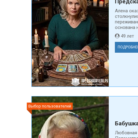
Предска
Алена ока
столкнули
переживан
основана н
49 ле
ПОДРОБНЕ
Выбор пользователей
Бабушк
Любовная 