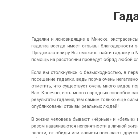
Гад
Гадалки и ясновидящие в Минске, экстрасенсы
гадалка всегда имеет отзывы благодарности за
Предсказатели.ру Вы сможете найти гадалку в 
помощь на расстоянии проведут обряд любой сло
Если вы столкнулись с безысходностью, в пер
посещение гадалки, ведь порча очень негативн
отметить, что существует очень много видов п
Вас. Конечно, есть много народных способов са
результаты гадания, тем самым только еще силь
опубликованы отзывы реальных людей!
В жизни человека бывают «чёрные» и «белые» п
разом наваливаются неприятности в личной жизн
злости, от обиды или зависти посылают другом