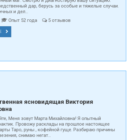
нный маг. Смотрю и диагностирую вашу ситуацию.
едственный дар, берусь за особые и тяжелые случаи.
чных и дел...
д
Опыт 52 года
5 отзывов
Е
твенная ясновидящая Виктория
овна
йте, Меня зовут Марта Михайловна! Я опытный
рактик. Провожу расклады на прошлое настоящее
арты Таро, руны , кофейной гуще. Разбираю причины
езения, снимаю негат...