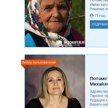
Потомстве
Имею насл
Решение ли
71 го
ПОДРОБНЕ
Выбор пользователей
Потомс
Михайл
Здравству
Таролог-п
будущее к
Вашего нев