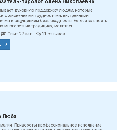
затель-таролог Алена Николаевна
зывает духовную поддержку людям, которые
сь с жизненными трудностями, внутренними
иями и ощущением безысходности. Ее деятельность
а многолетних традициях, молитвен...
т
Опыт 27 лет
11 отзывов
Е
а Люба
магия. Привороты профессиональное исполнение.