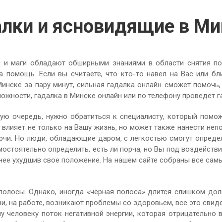
алки и ясновидящие в Ми
 и маги обладают обширными знаниями в области снятия пор
 помощь. Если вы считаете, что кто-то навел на Вас или бл
Минске за пару минут, сильная гадалка онлайн сможет помочь
жности, гадалка в Минске онлайн или по телефону проведет га
вую очередь, нужно обратиться к специалисту, который пом
о влияет не только на Вашу жизнь, но может также нанести не
орчи. Но люди, обладающие даром, с легкостью смогут определ
мостоятельно определить, есть ли порча, но Вы под воздейств
нее ухудшив свое положение. На нашем сайте собраны все самы
олосы. Однако, иногда «чёрная полоса» длится слишком долг
и, на работе, возникают проблемы со здоровьем, все это сви
у человеку поток негативной энергии, которая отрицательно 