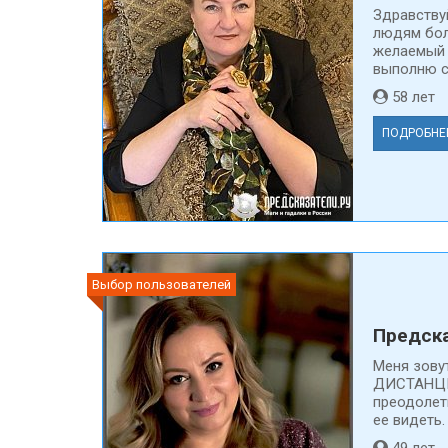
Здравству
людям бол
желаемый 
выполню св
58 ле
ПОДРОБНЕ
Выбор пользователей
Предска
Меня зову
ДИСТАНЦИ
преодолеть
ее видеть.