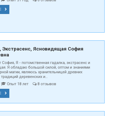
т
Опыт 31 год
6 отзывов
Е
, Экстрасенс, Ясновидящая София
евна
 Cофия, Я - потомственная гадалка, экстрасенс и
ая. Я обладаю большой силой, оптом и знаниями
ерной магии, являюсь хранительницей древних
 традиций деревенских и...
д
Опыт 18 лет
8 отзывов
Е