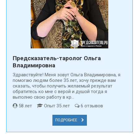
и душевный покой. Избавитесь от долгосрочных проблем
и возможно избежите возникновения новых. Духовный мир
не ведом, и мы совершенно не знаем его законов и правил.
Мы часто нарушаем их, а потом не понимаем, за что нам
дается то или иное испытание.
Обратитесь к гадалке и узнайте правду, получите
правильные наставления и возможность изменить
Предсказатель-таролог Ольга
понимание ситуации.
Владимировна
Здравствуйте! Меня зовут Ольга Владимировна, я
помогаю людям более 35 лет, хочу прежде вам
сказать, чтобы получить желаемый результат
обратитесь ко мне с верой и душой тогда я
выполню свою работу в кр...
58 лет
Опыт 35 лет
6 отзывов
ПОДРОБНЕЕ