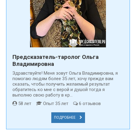
значит не сделаете что-то не так в своей жизни, что может
разрушить её гармоничное течение. Выбирайте
специалиста на нашем сайте, основываясь на
отзывах
от
благодарных клиентов, а также в соответствии с вашими
предпочтениями, чтобы процесс гадания принёс вам
удовольствие от общения с гадалкой, магом, колдуном.
Предсказатель-таролог Ольга
Владимировна
Здравствуйте! Меня зовут Ольга Владимировна, я
помогаю людям более 35 лет, хочу прежде вам
сказать, чтобы получить желаемый результат
обратитесь ко мне с верой и душой тогда я
выполню свою работу в кр...
58 лет
Опыт 35 лет
6 отзывов
ПОДРОБНЕЕ