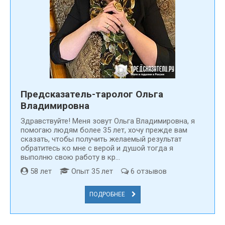
аспекты своей жизни, скорректировать их в нужном вам
ключе и сделать так, чтобы жизнь протекала по
выгодному именно вам руслу.
Погадать на картах Таро можно онлайн или при личной
встрече, а
найти гадалку в городе Сергиев Посад
,
практикующую карточные гадания легко на сайте
Предсказатели.ру
. Удобный поиск и большой выбор
специалистов разной направленности, опыта и
Предсказатель-таролог Ольга
одарённости, позволит вам подобрать магического
Владимировна
эксперта в зависимости от ваших личных предпочтений:
Здравствуйте! Меня зовут Ольга Владимировна, я
того, с кем вам будет просто общаться и приятно
помогаю людям более 35 лет, хочу прежде вам
проводить ритуалы любой сложности.
сказать, чтобы получить желаемый результат
обратитесь ко мне с верой и душой тогда я
выполню свою работу в кр...
58 лет
Опыт 35 лет
6 отзывов
ПОДРОБНЕЕ