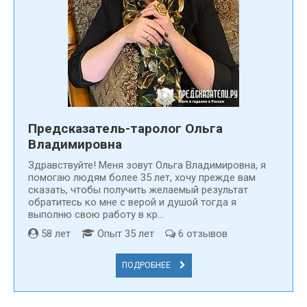
выждать определённое время: скорее всего в данный
момент вам не нужно знать ответ на заданный вопрос.
Выбирайте подходящее время для гаданий, когда карты
расскажут больше и лучше. А чтобы не задумываться обо
всех этих нюансах, лучше
найдите гадалку в Старом
Осколе
. Тогда вы точно будете уверены, что цыганские
карты дадут достоверный ответ на интересующие вас
вещи.
Предсказатель-таролог Ольга
Владимировна
Здравствуйте! Меня зовут Ольга Владимировна, я
помогаю людям более 35 лет, хочу прежде вам
сказать, чтобы получить желаемый результат
обратитесь ко мне с верой и душой тогда я
выполню свою работу в кр...
58 лет
Опыт 35 лет
6 отзывов
ПОДРОБНЕЕ