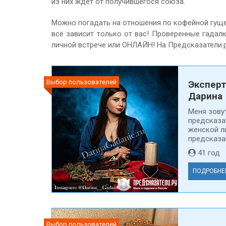
из них ждёт от получившегося союза.
Можно погадать на отношения по кофейной гуще, 
всё зависит только от вас! Проверенные гадал
личной встрече или ОНЛАЙН! На Предсказатели.
Выбор пользователей
Эксперт
Дарина
Меня зову
предсказа
женской л
предсказан
41 го
ПОДРОБНЕ
Выбор пользователей