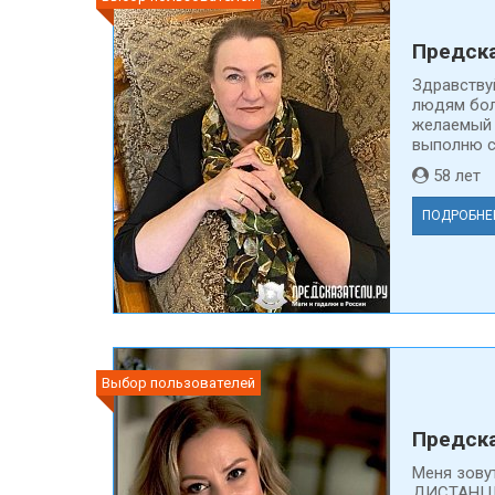
Предска
Здравству
людям бол
желаемый 
выполню св
58 ле
ПОДРОБНЕ
Выбор пользователей
Предска
Меня зову
ДИСТАНЦИ