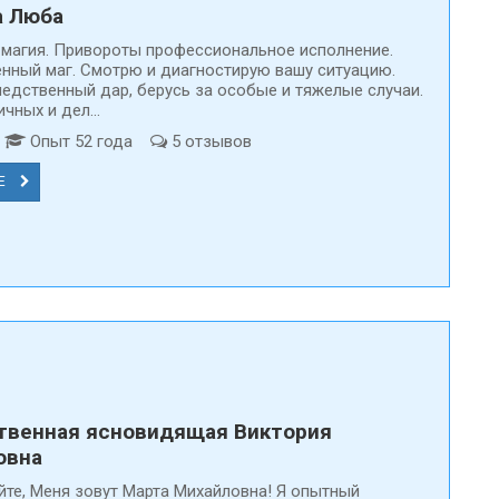
а Люба
магия. Привороты профессиональное исполнение.
нный маг. Смотрю и диагностирую вашу ситуацию.
едственный дар, берусь за особые и тяжелые случаи.
чных и дел...
д
Опыт 52 года
5 отзывов
Е
твенная ясновидящая Виктория
овна
йте, Меня зовут Марта Михайловна! Я опытный