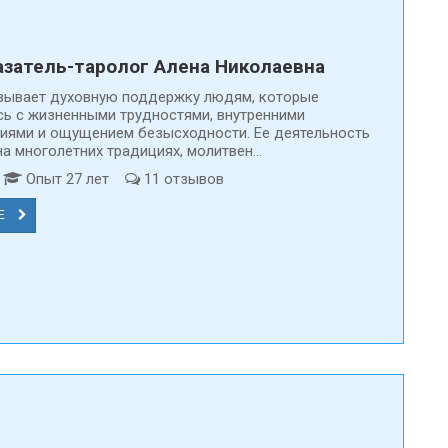
затель-таролог Алена Николаевна
зывает духовную поддержку людям, которые
сь с жизненными трудностями, внутренними
иями и ощущением безысходности. Ее деятельность
а многолетних традициях, молитвен...
т
Опыт 27 лет
11 отзывов
Е