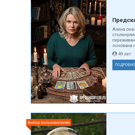
Предска
Алена ока
столкнули
переживан
основана н
49 ле
ПОДРОБНЕ
Выбор пользователей