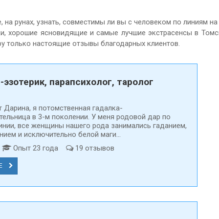
на рунах, узнать, совместимы ли вы с человеком по линиям на
ки, хорошие ясновидящие и самые лучшие экстрасенсы в Томс
ру только настоящие отзывы благодарных клиентов.
-эзотерик, парапсихолог, таролог
т Дарина, я потомственная гадалка-
тельница в 3-м поколении. У меня родовой дар по
инии, все женщины нашего рода занимались гаданием,
ием и исключительно белой маги...
д
Опыт 23 года
19 отзывов
Е