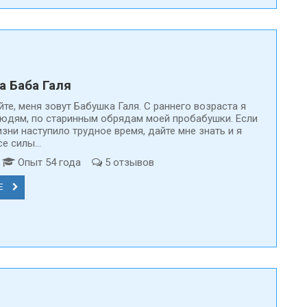
а Баба Галя
те, меня зовут Бабушка Галя. С раннего возраста я
юдям, по старинным обрядам моей пробабушки. Если
зни наступило трудное время, дайте мне знать и я
е силы...
т
Опыт 54 года
5 отзывов
Е