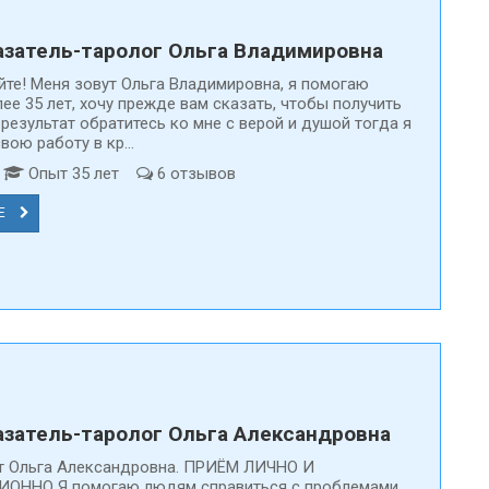
затель-таролог Ольга Владимировна
йте! Меня зовут Ольга Владимировна, я помогаю
ее 35 лет, хочу прежде вам сказать, чтобы получить
результат обратитесь ко мне с верой и душой тогда я
ою работу в кр...
т
Опыт 35 лет
6 отзывов
Е
На Предсказатели.ру только
Каждая анкета про
проверенные специалисты
модерацию
затель-таролог Ольга Александровна
т Ольга Александровна. ПРИЁМ ЛИЧНО И
ОННО Я помогаю людям справиться с проблемами,