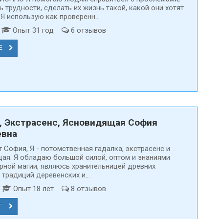
 трудности, сделать их жизнь такой, какой они хотят
 Я использую как проверенн...
т
Опыт 31 год
6 отзывов
Е
, Экстрасенс, Ясновидящая София
евна
 Cофия, Я - потомственная гадалка, экстрасенс и
ая. Я обладаю большой силой, оптом и знаниями
ерной магии, являюсь хранительницей древних
 традиций деревенских и...
д
Опыт 18 лет
8 отзывов
Е