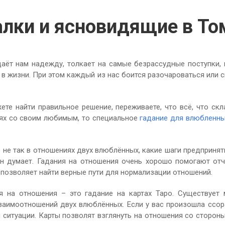
алки и ясновидящие в То
аёт нам надежду, толкает на самые безрассудные поступки,
 жизни. При этом каждый из нас боится разочароваться или с
жете найти правильное решение, переживаете, что всё, что ск
иях со своим любимым, то специальное
гадание для влюбленн
 не так в отношениях двух влюблённых, какие шаги предпринять
н думает. Гадания на отношения очень хорошо помогают от
 позволяет найти верные пути для нормализации отношений.
 на отношения – это гадание на картах Таро. Существует
аимоотношений двух влюблённых. Если у вас произошла ссора
ситуации. Карты позволят взглянуть на отношения со сторон