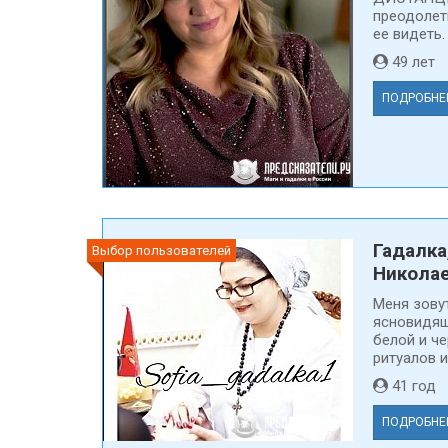
преодолеть
ее видеть.
49 ле
ПОДРОБНЕ
Гадалка
Выбор пользователей
Никола
Меня зовут
ясновидящ
белой и ч
ритуалов и
41 го
ПОДРОБНЕ