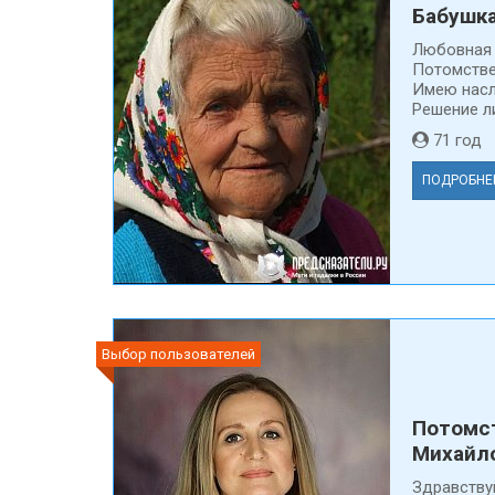
Бабушк
Любовная 
Потомстве
Имею насл
Решение ли
71 го
ПОДРОБНЕ
Выбор пользователей
Потомс
Михайл
Здравству