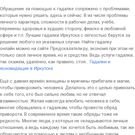
Обращение за помощью к гадалке сопряжено с проблемами,
которые нужно решить здесь и сейчас. В их числе проблемы
личного характера, сложности в рабочих делах, учёбе,
перемены здоровья в худшую сторону, фиаско в любовной
сфере и т.п. Лучшие гадалки Иркутска с лёгкостью берутся за
решение любого из указанных случая. Найти гадалку
онлайн можно на сайте Предсказатели.ру, экономя при этом не
только своё личное время, но и средства. Ведь услуги гадалки,
так скажем, удалённо, как правило, стоя...
Гадалки и
ясновидящие в Иркутске
Ещё с давних времён женщины и мужчины прибегали к магии,
чтобы приворожить человека. Делалось это с целью привязать
к себе того, кто был сильно любим, но не отвечал
взаимностью. Желая навсегда влюбить человека в себя,
многие обращались к гадалкам, чтобы провести обряд
приворота. В современное время такие обряды тоже не
редкость. Многие люди, у которых не складываются личные
отношения, а ведь каждому так хочется быть любимым, так же
обращаются за помощью к людям с необычным даром.