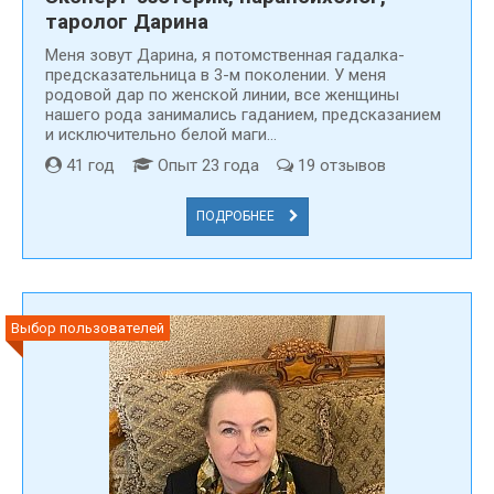
контактов гадалок на нашем сайте, где опубликованы
таролог Дарина
реальные отзывы посетителей.
Меня зовут Дарина, я потомственная гадалка-
предсказательница в 3-м поколении. У меня
На Предсказатели.ру только проверенные гадалки,
родовой дар по женской линии, все женщины
ясновидящие или экстрасенсы в Ярославле. Вы можете
нашего рода занимались гаданием, предсказанием
и исключительно белой маги...
бесплатно получить доступ к контактной информации
каждой целительницы или колдуна. Мы сотрудничаем
41 год
Опыт 23 года
19 отзывов
только с людьми, действительно обладающими даром,
полученным по наследству от своих предков, поэтому вы
ПОДРОБНЕЕ
можете быть уверены, что доверите свою судьбу в
надёжные руки. Мы несем за это ответственность!
Хорошие гадалки в Ярославле только на нашем сайте!
Выбор пользователей