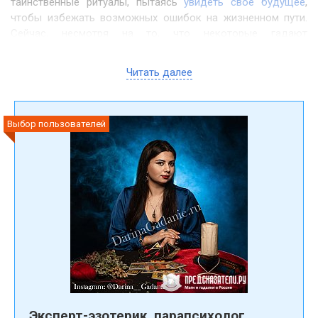
таинственные ритуалы, пытаясь
увидеть своё будущее
,
чтобы избежать возможных ошибок на жизненном пути.
Сейчас, несмотря на то, что некоторые гадают
самостоятельно, прибегая к помощи карт, рун или
используя довольно популярные сервисы для ОНЛАЙН
Читать далее
гадания, многие предпочитают обращаться к самым
лучшим гадалкам и ясновидящим, обладающим сильным
даром и большим опытом.
Выбор пользователей
Но для тех, кто желает погадать на свою судьбу впервые,
встаёт резонный вопрос: "Где найти хорошую
гадалку? Посоветуйте!". Можно по старинке искать
объявления с контактными данными гадалок в газетах или
журналах, но это по сути «кот в мешке». Ведь не все люди
добросовестно относятся к своей работе. Есть и те, кто
стремится нажиться на горе другого человека. Иногда
обращение к такого рода «специалистам» может не только
не помочь человеку, но даже принести ему вред, что
негативно отразится не только на том, кому гадают, но и
на его близких людях. Чтобы не доверить свою жизнь
шарлатанам, мы предлагаем вам воспользоваться базой
Эксперт-эзотерик, парапсихолог,