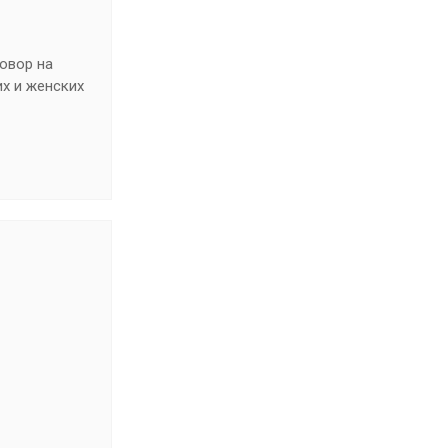
говор на
х и женских