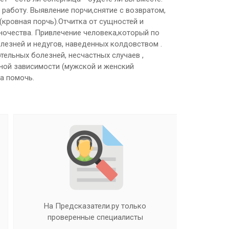
работу. Выявление порчи,снятие с возвратом,
(кровная порчь).Отчитка от сущностей и
ночества. Привлечение человека,который по
олезней и недугов, наведенных колдовством .
тельных болезней, несчастных случаев ,
ьной зависимости (мужской и женский
а помочь.
Достоверная информация