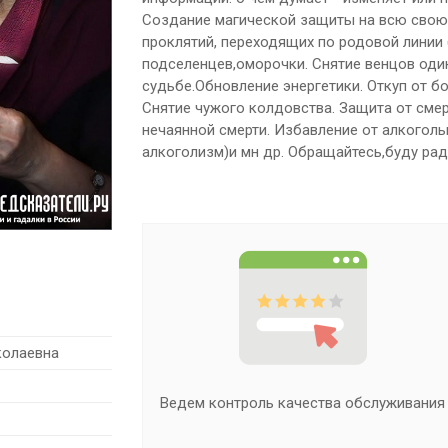
Создание магической защиты на всю свою 
проклятий, переходящих по родовой линии 
подселенцев,оморочки. Снятие венцов оди
судьбе.Обновление энергетики. Откуп от б
Снятие чужого колдовства. Защита от смер
нечаянной смерти. Избавление от алкогол
алкоголизм)и мн др. Обращайтесь,буду рад
колаевна
ва обслуживания
На Предсказатели.ру только
проверенные специалисты