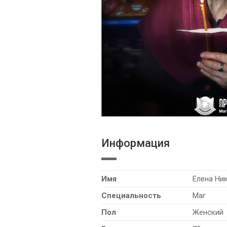
Информация
Имя
Елена Ни
Специальность
Маг
я анкета проходит модерацию
Ведем контроль качест
Пол
Женский