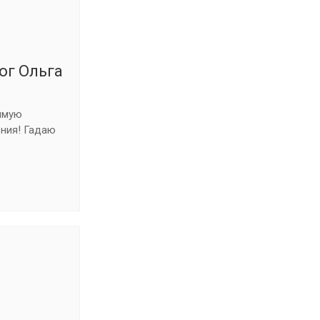
ог Ольга
имую
ния! Гадаю