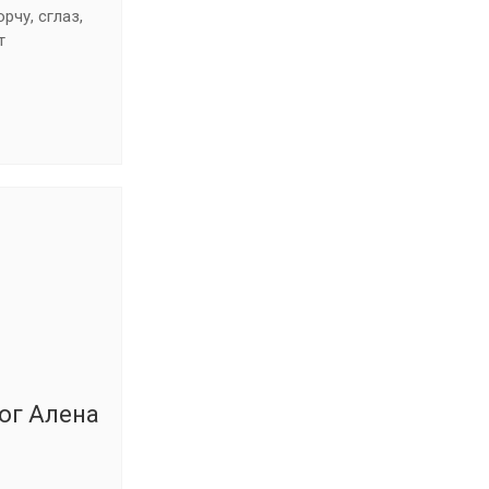
рчу, сглаз,
т
ог Алена