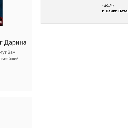
- Майя
г. Санкт-Пете
г Дарина
огут Вам
ильнейший