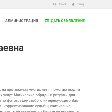
Поиск
Вход
АДМИНИСТРАЦИЯ
ДАТЬ ОБЪЯВЛЕНИЕ
аевна
, на протяжении многих лет я помогаю людям
х услуг: Магические обряды и ритуалы для
а по фотографии любого интересующего Вас
оз- корректирование судьбы; считывание
т - есть ли соперница - будете ли вы вместе.