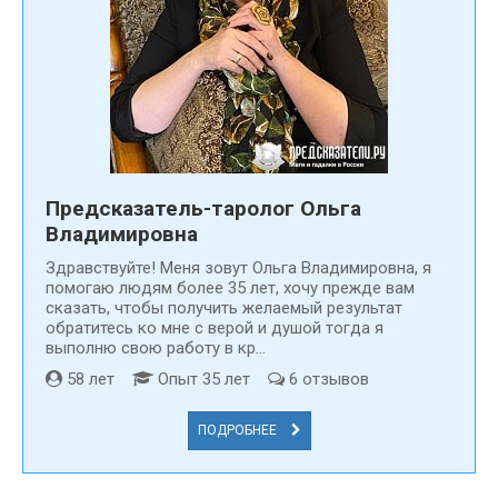
ясновидящего
, который
поможет в самых сложных
проблемах и затруднениях, даст ответ на интересующий
вопрос и пр. Предлагаемые магические услуги астрологами
и другими специалистами находятся на очень высоком
качестве, поскольку каждый маг дорожит своей
репутацией – на сайте каждый из них получает отзывы от
реальных людей.
Для более подходящего поиска необходимо изучить
Предсказатель-таролог Ольга
анкету каждого заинтересовавшего гадалки или
Владимировна
ясновидящего, в том числе и
отзывы
предыдущих
Здравствуйте! Меня зовут Ольга Владимировна, я
клиентов. Выбор с максимально приближенной
помогаю людям более 35 лет, хочу прежде вам
специализацией к своему вопросу или проблеме –
сказать, чтобы получить желаемый результат
ключевое условие для получения от контакта со
обратитесь ко мне с верой и душой тогда я
специалистом желаемого результата.
выполню свою работу в кр...
58 лет
Опыт 35 лет
6 отзывов
ПОДРОБНЕЕ