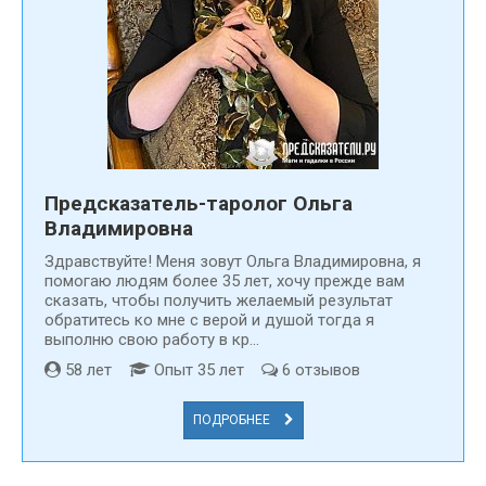
вам регионе. Но не отчаивайтесь, если вы не нашли гадалку
рядом с вашим домом. Вы всегда можете договориться с
гадалкой и провести ритуал онлайн. Современные гаджеты
с доступом в интернет несколько расширили эту
возможность и сделали гадания доступными для всех.
Предсказатель-таролог Ольга
Владимировна
Здравствуйте! Меня зовут Ольга Владимировна, я
помогаю людям более 35 лет, хочу прежде вам
сказать, чтобы получить желаемый результат
обратитесь ко мне с верой и душой тогда я
выполню свою работу в кр...
58 лет
Опыт 35 лет
6 отзывов
ПОДРОБНЕЕ