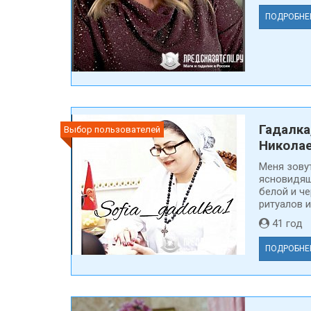
ПОДРОБНЕ
Гадалка
Выбор пользователей
Никола
Меня зовут
ясновидящ
белой и ч
ритуалов и
41 го
ПОДРОБНЕ