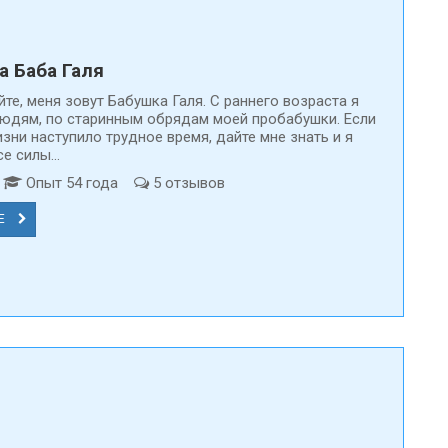
а Баба Галя
те, меня зовут Бабушка Галя. С раннего возраста я
юдям, по старинным обрядам моей пробабушки. Если
зни наступило трудное время, дайте мне знать и я
е силы...
т
Опыт 54 года
5 отзывов
Е