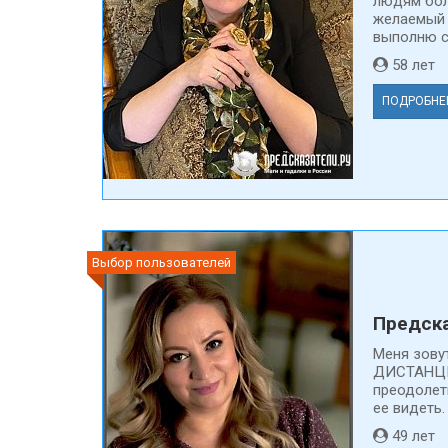
людям бол
желаемый 
выполню св
58 ле
ПОДРОБНЕ
Выбор пользователей
Предска
Меня зову
ДИСТАНЦИ
преодолеть
ее видеть.
49 ле