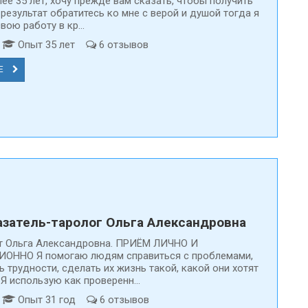
ее 35 лет, хочу прежде вам сказать, чтобы получить
результат обратитесь ко мне с верой и душой тогда я
ою работу в кр...
т
Опыт 35 лет
6 отзывов
Е
затель-таролог Ольга Александровна
т Ольга Александровна. ПРИЁМ ЛИЧНО И
ОННО Я помогаю людям справиться с проблемами,
 трудности, сделать их жизнь такой, какой они хотят
 Я использую как проверенн...
т
Опыт 31 год
6 отзывов