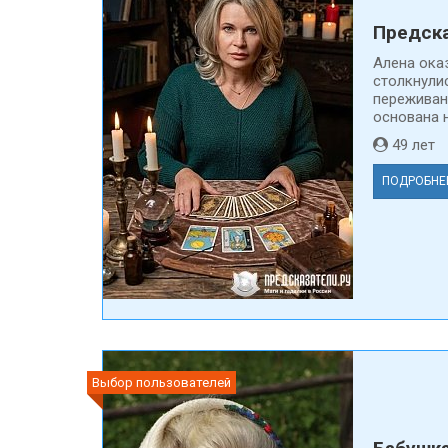
Предска
Алена ока
столкнули
переживан
основана н
49 ле
ПОДРОБНЕ
Выбор пользователей