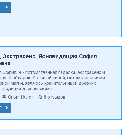
Е
, Экстрасенс, Ясновидящая София
евна
 Cофия, Я - потомственная гадалка, экстрасенс и
ая. Я обладаю большой силой, оптом и знаниями
ерной магии, являюсь хранительницей древних
 традиций деревенских и...
д
Опыт 18 лет
8 отзывов
Е