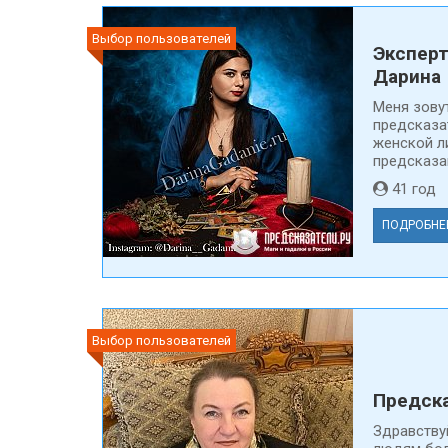
Выбор пользователей
Эксперт
Дарина
Меня зову
предсказа
женской л
предсказан
41 го
ПОДРОБНЕ
Выбор пользователей
Предска
Здравству