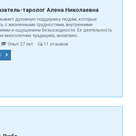
затель-таролог Алена Николаевна
зывает духовную поддержку людям, которые
сь с жизненными трудностями, внутренними
иями и ощущением безысходности. Ее деятельность
а многолетних традициях, молитвен...
т
Опыт 27 лет
11 отзывов
Е