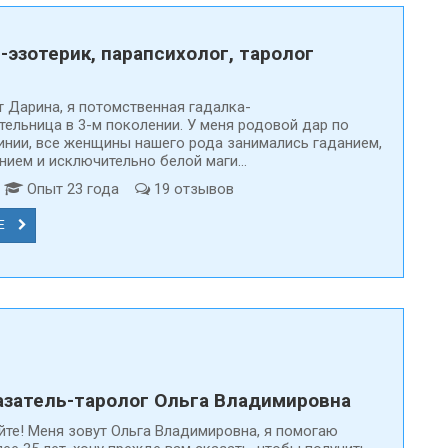
-эзотерик, парапсихолог, таролог
т Дарина, я потомственная гадалка-
тельница в 3-м поколении. У меня родовой дар по
инии, все женщины нашего рода занимались гаданием,
ием и исключительно белой маги...
д
Опыт 23 года
19 отзывов
Е
затель-таролог Ольга Владимировна
йте! Меня зовут Ольга Владимировна, я помогаю