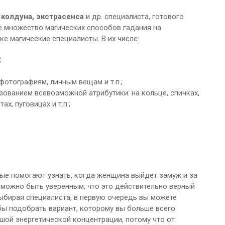
, колдуна, экстрасенса
и др. специалиста, готового
е множество магических способов гадания на
е магические специалисты. В их числе:
;
отографиям, личным вещам и т.п.;
ованием всевозможной атрибутики: на кольце, спичках,
ах, пуговицах и т.п.;
рые помогают узнать, когда женщина выйдет замуж и за
 можно быть уверенным, что это действительно верный
бирая специалиста, в первую очередь вы можете
бы подобрать вариант, которому вы больше всего
шой энергетической концентрации, потому что от