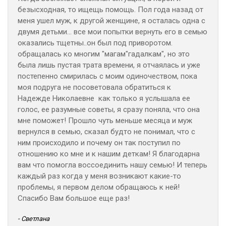
безысходная, то ищещь помощь. Пол года назад от
меня ушел муж, к другой женщине, я осталась одна с
двумя детьми... все мои попытки вернуть его в семью
оказались тщетны..он был под приворотом.
обращалась ко многим "магам"гадалкам", но это
была лишь пустая трата времени, я отчаялась и уже
постепенно смирилась с моим одиночеством, пока
моя подруга не посоветовала обратиться к
Надежде Николаевне как только я услышала ее
голос, ее разумные советы, я сразу поняла, что она
мне поможет! Прошло чуть меньше месяца и муж
вернулся в семью, сказал будто не понимал, что с
ним происходило и почему он так поступил по
отношению ко мне и к нашим деткам! Я благодарна
вам что помогла воссоединить нашу семью! И теперь
каждый раз когда у меня возникают какие-то
проблемы, я первом делом обращаюсь к ней!
Спасибо Вам большое еще раз!
- Светлана